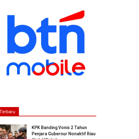
Terbaru
KPK Banding Vonis 2 Tahun
Penjara Gubernur Nonaktif Riau