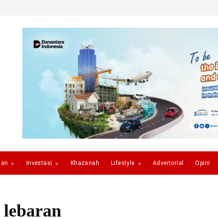
gan
Investasi
Khazanah
Lifestyle
Advertorial
Opini
 lebaran