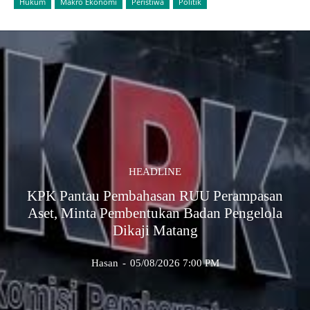
Hukum
Makro Ekonomi
Peristiwa
Politik
HEADLINE
KPK Pantau Pembahasan RUU Perampasan
Aset, Minta Pembentukan Badan Pengelola
Dikaji Matang
Hasan
-
05/08/2026 7:00 PM