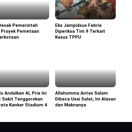
Desak Pemerintah
Eks Jampidsus Febrie
ine
Headline
t Proyek Pemetaan
Diperiksa Tim 9 Terkait
erkotaan
Kasus TPPU
lu Andalkan AI, Pria Ini
Allahumma Antas Salam
ine
Headline
t Sakit Tenggorokan
Dibaca Usai Salat, Ini Alasan
yata Kanker Stadium 4
dan Maknanya