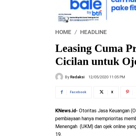
HOME
HEADLINE
Leasing Cuma Pr
Cicilan untuk 
By
Redaksi
12/05/2020 11:05 PM
Facebook
X
KNews.id-
Otoritas Jasa Keuangan (
pembiayaan hanya memprioritas member
Menengah (UKM) dan ojek online yang
19.