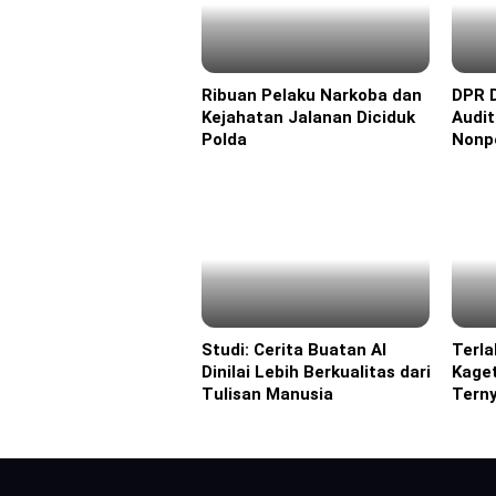
Ribuan Pelaku Narkoba dan
DPR 
Headline
Headl
Kejahatan Jalanan Diciduk
Audi
Polda
Nonp
Studi: Cerita Buatan AI
Terla
Headline
Headl
Dinilai Lebih Berkualitas dari
Kage
Tulisan Manusia
Tern