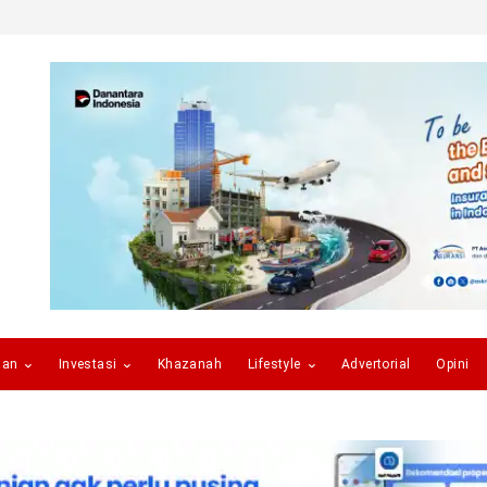
gan
Investasi
Khazanah
Lifestyle
Advertorial
Opini