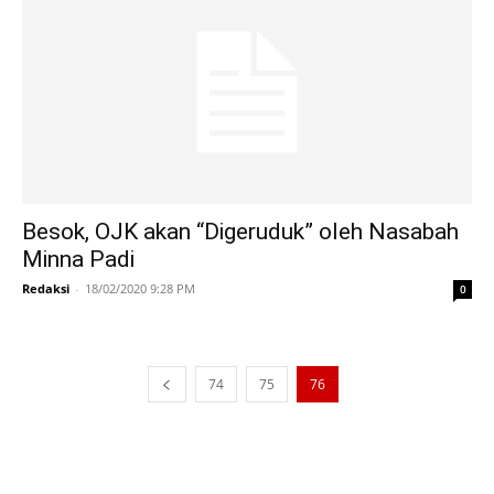
Besok, OJK akan “Digeruduk” oleh Nasabah
Minna Padi
Redaksi
-
18/02/2020 9:28 PM
0
74
75
76