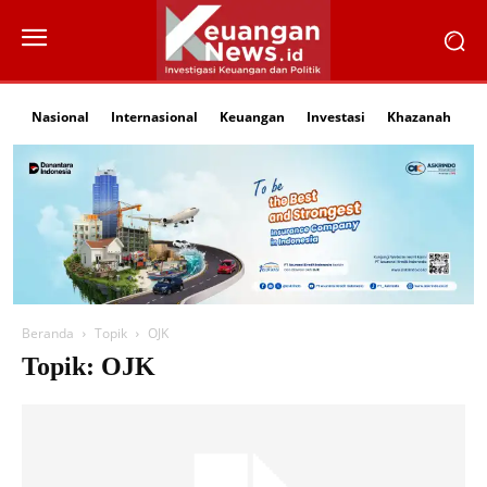
Nasional
Internasional
Keuangan
Investasi
Khazanah
Li
Beranda
Topik
OJK
Topik: OJK