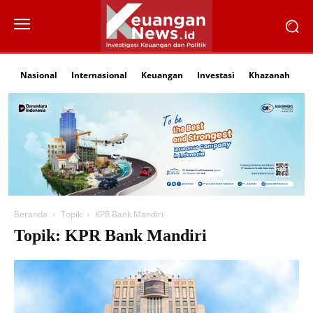
Nasional
Internasional
Keuangan
Investasi
Khazanah
Li
Beranda
Topik
KPR Bank Mandiri
Topik: KPR Bank Mandiri