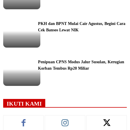
ine
PKH dan BPNT Mulai Cair Agustus, Begini Cara
Cek Bansos Lewat NIK
ine
Penipuan CPNS Modus Jalur Susulan, Kerugian
Korban Tembus Rp20 Miliar
ine
IKUTI KAMI