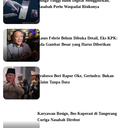
Bunga Tinggi Bank Digital Menggiurkan,
Nasabah Perlu Waspadai Risikonya
ine
Kasus Febrie Belum Dibuka Detail, Eks KPK:
Ada Gambar Besar yang Harus Diberikan
ine
Prabowo Beri Rapor Oke, Gerindra: Bukan
Klaim Tanpa Data
ine
Karyawan Resign, Bos Koperasi di Tangerang
Curiga Nasabah Direbut