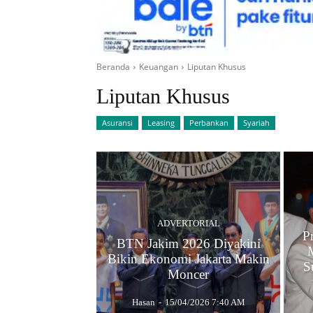
Beranda
Keuangan
Liputan Khusus
Liputan Khusus
Asuransi
Leasing
Perbankan
Syariah
ADVERTORIAL
P
BTN Jakim 2026 Diyakini
Bikin Ekonomi Jakarta Makin
S
Moncer
Hasan
-
15/04/2026 7:40 AM