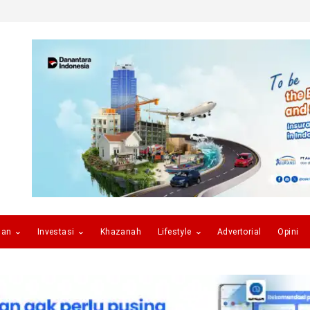
gan
Investasi
Khazanah
Lifestyle
Advertorial
Opini