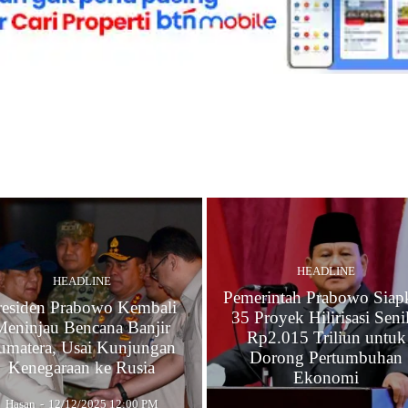
HEADLINE
HEADLINE
Pemerintah Prabowo Siap
residen Prabowo Kembali
35 Proyek Hilirisasi Senil
Meninjau Bencana Banjir
Rp2.015 Triliun untuk
umatera, Usai Kunjungan
Dorong Pertumbuhan
Kenegaraan ke Rusia
Ekonomi
Hasan
-
12/12/2025 12:00 PM