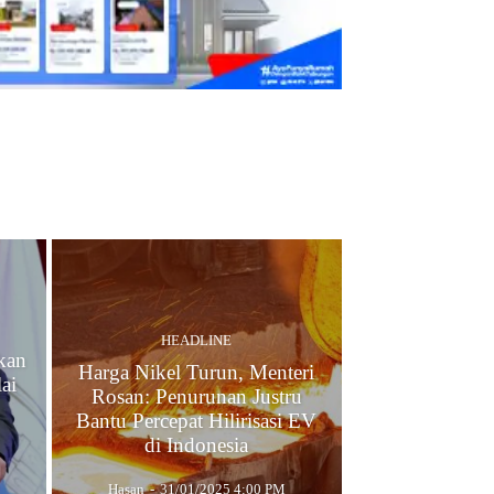
HEADLINE
kan
Harga Nikel Turun, Menteri
ai
Rosan: Penurunan Justru
Bantu Percepat Hilirisasi EV
di Indonesia
Hasan
-
31/01/2025 4:00 PM