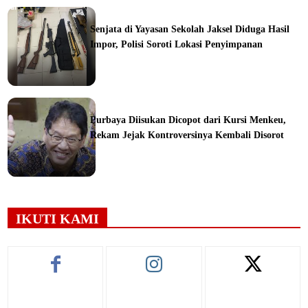
orial
Senjata di Yayasan Sekolah Jaksel Diduga Hasil
Impor, Polisi Soroti Lokasi Penyimpanan
ine
Purbaya Diisukan Dicopot dari Kursi Menkeu,
Rekam Jejak Kontroversinya Kembali Disorot
ine
IKUTI KAMI