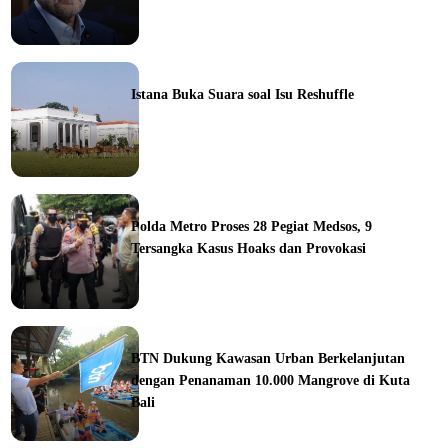
ine
Istana Buka Suara soal Isu Reshuffle
ine
Polda Metro Proses 28 Pegiat Medsos, 9
Tersangka Kasus Hoaks dan Provokasi
ine
BTN Dukung Kawasan Urban Berkelanjutan
dengan Penanaman 10.000 Mangrove di Kuta
Bali