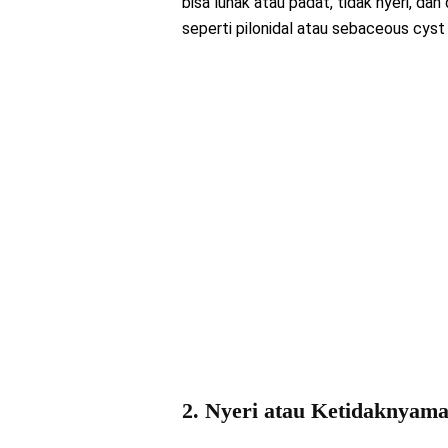
bisa lunak atau padat, tidak nyeri, da
seperti pilonidal atau sebaceous cyst 
2. Nyeri atau Ketidaknyam