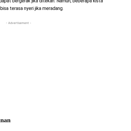
n dapat bergerak jika ditekan. Namun, beberapa kista
bisa terasa nyeri jika meradang.
- Advertisement -
anan