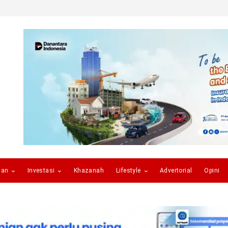
gan
Investasi
Khazanah
Lifestyle
Advertorial
Opini