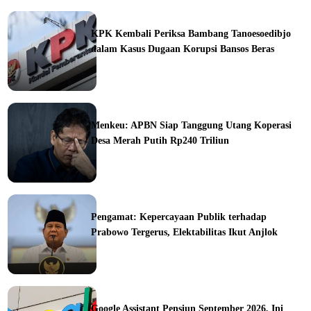
KPK Kembali Periksa Bambang Tanoesoedibjo
dalam Kasus Dugaan Korupsi Bansos Beras
ine
Menkeu: APBN Siap Tanggung Utang Koperasi
Desa Merah Putih Rp240 Triliun
ine
Pengamat: Kepercayaan Publik terhadap
Prabowo Tergerus, Elektabilitas Ikut Anjlok
ine
Google Assistant Pensiun September 2026, Ini