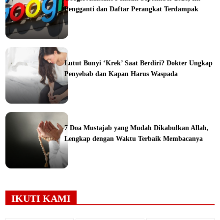
Pengganti dan Daftar Perangkat Terdampak
ine
Lutut Bunyi ‘Krek’ Saat Berdiri? Dokter Ungkap
Penyebab dan Kapan Harus Waspada
ine
7 Doa Mustajab yang Mudah Dikabulkan Allah,
Lengkap dengan Waktu Terbaik Membacanya
ine
IKUTI KAMI