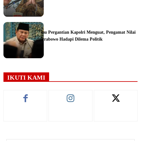
ine
Isu Pergantian Kapolri Menguat, Pengamat Nilai
Prabowo Hadapi Dilema Politik
ine
IKUTI KAMI