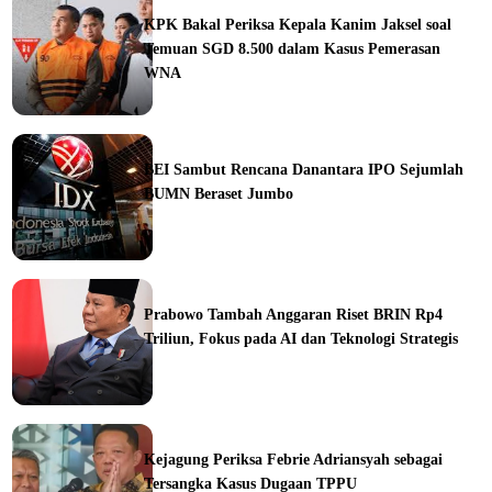
KPK Bakal Periksa Kepala Kanim Jaksel soal
Temuan SGD 8.500 dalam Kasus Pemerasan
WNA
ine
BEI Sambut Rencana Danantara IPO Sejumlah
BUMN Beraset Jumbo
ine
Prabowo Tambah Anggaran Riset BRIN Rp4
Triliun, Fokus pada AI dan Teknologi Strategis
ine
Kejagung Periksa Febrie Adriansyah sebagai
Tersangka Kasus Dugaan TPPU