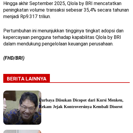
Hingga akhir September 2025, Qlola by BRI mencatatkan
peningkatan volume transaksi sebesar 35,4% secara tahunan
menjadi Rp9.317 triliun.
Pertumbuhan ini menunjukkan tingginya tingkat adopsi dan
kepercayaan pengguna terhadap kapabilitas Qlola by BRI
dalam mendukung pengelolaan keuangan perusahaan.
(FHD/BRI)
BERITA LAINNYA
Purbaya Diisukan Dicopot dari Kursi Menkeu,
Rekam Jejak Kontroversinya Kembali Disorot
ine