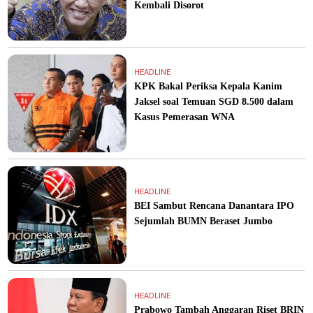
Kembali Disorot
HEADLINE
KPK Bakal Periksa Kepala Kanim
Jaksel soal Temuan SGD 8.500 dalam
Kasus Pemerasan WNA
HEADLINE
BEI Sambut Rencana Danantara IPO
Sejumlah BUMN Beraset Jumbo
HEADLINE
Prabowo Tambah Anggaran Riset BRIN