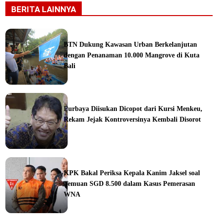
BERITA LAINNYA
BTN Dukung Kawasan Urban Berkelanjutan
dengan Penanaman 10.000 Mangrove di Kuta
Bali
orial
Purbaya Diisukan Dicopot dari Kursi Menkeu,
Rekam Jejak Kontroversinya Kembali Disorot
ine
KPK Bakal Periksa Kepala Kanim Jaksel soal
Temuan SGD 8.500 dalam Kasus Pemerasan
WNA