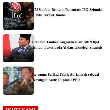
ine
BEI Sambut Rencana Danantara IPO Sejumlah
BUMN Beraset Jumbo
ine
Prabowo Tambah Anggaran Riset BRIN Rp4
Triliun, Fokus pada AI dan Teknologi Strategis
ine
Kejagung Periksa Febrie Adriansyah sebagai
Tersangka Kasus Dugaan TPPU
ine
IKUTI KAMI