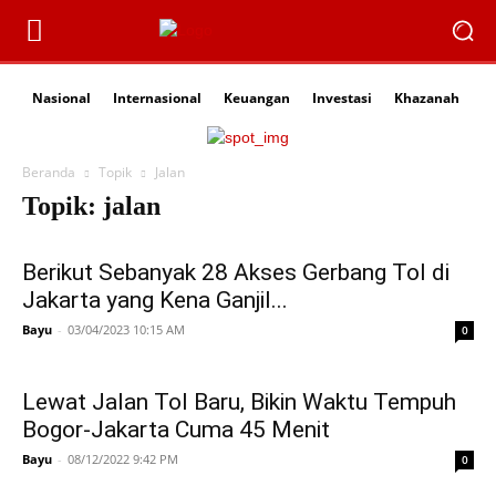
Nasional
Internasional
Keuangan
Investasi
Khazanah
Li
Beranda
Topik
Jalan
Topik: jalan
Berikut Sebanyak 28 Akses Gerbang Tol di
Jakarta yang Kena Ganjil...
Bayu
-
03/04/2023 10:15 AM
0
Lewat Jalan Tol Baru, Bikin Waktu Tempuh
Bogor-Jakarta Cuma 45 Menit
Bayu
-
08/12/2022 9:42 PM
0