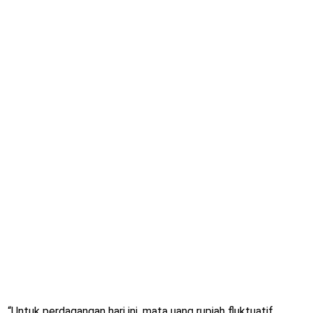
“Untuk perdagangan hari ini, mata uang rupiah fluktuatif