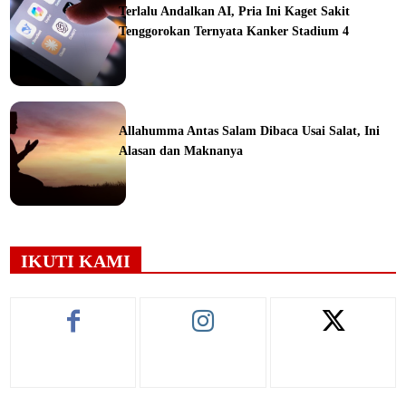
Terlalu Andalkan AI, Pria Ini Kaget Sakit
Tenggorokan Ternyata Kanker Stadium 4
ine
Allahumma Antas Salam Dibaca Usai Salat, Ini
Alasan dan Maknanya
ine
IKUTI KAMI