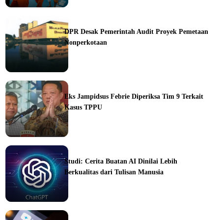
ine
DPR Desak Pemerintah Audit Proyek Pemetaan
Nonperkotaan
ine
Eks Jampidsus Febrie Diperiksa Tim 9 Terkait
Kasus TPPU
ine
Studi: Cerita Buatan AI Dinilai Lebih
Berkualitas dari Tulisan Manusia
ine