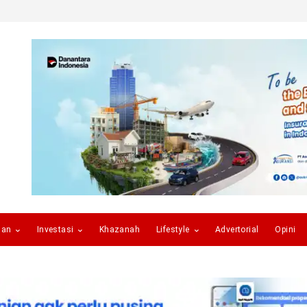
gan
Investasi
Khazanah
Lifestyle
Advertorial
Opini