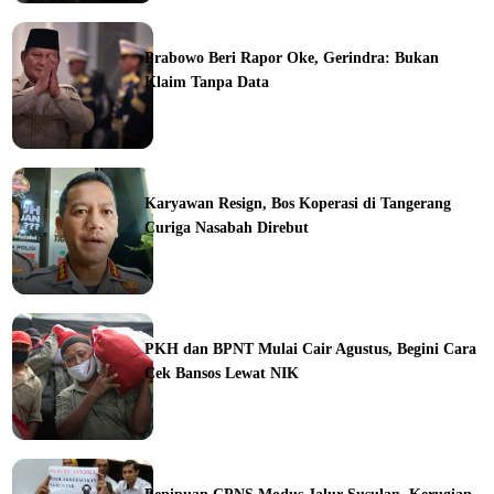
ine
Prabowo Beri Rapor Oke, Gerindra: Bukan
Klaim Tanpa Data
ine
Karyawan Resign, Bos Koperasi di Tangerang
Curiga Nasabah Direbut
ine
PKH dan BPNT Mulai Cair Agustus, Begini Cara
Cek Bansos Lewat NIK
ine