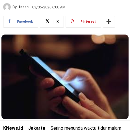
By
Hasan
03/06/2026 6:00 AM
Facebook
X
Pinterest
KNews.id – Jakarta
– Sering menunda waktu tidur malam