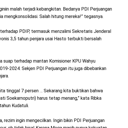
giniin malah terjadi kebangkitan. Bedanya PDI Perjuangan
ia mengkonsolidasi. Salah hitung mereka!” tegasnya.
 terhadap PDIP, termasuk menzalimi Sekretaris Jenderal
onis 3,5 tahun penjara usai Hasto terbukti bersalah
na suap terhadap mantan Komisioner KPU Wahyu
19-2024. Sekjen PDI Perjuangan itu juga dibebankan
jara.
ta tinggal 7 persen … Sekarang kita buktikan bahwa
 Soekarnoputri) harus tetap menang,” kata Ribka
tahun Kudatuli.
 rezim ingin mengecilkan. Ingin bikin PDI Perjuangan
ncur, oh tidak bisa! Karena Mega masih punya kekuatan