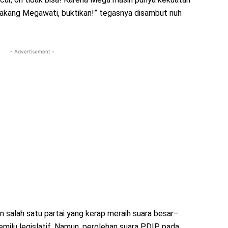
elakang Megawati, buktikan!” tegasnya disambut riuh
- Advertisement -
 salah satu partai yang kerap meraih suara besar–
milu legislatif. Namun, perolehan suara PDIP pada