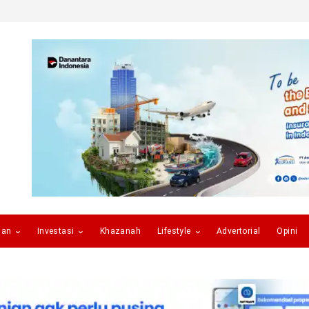
gan
Investasi
Khazanah
Lifestyle
Advertorial
Opini