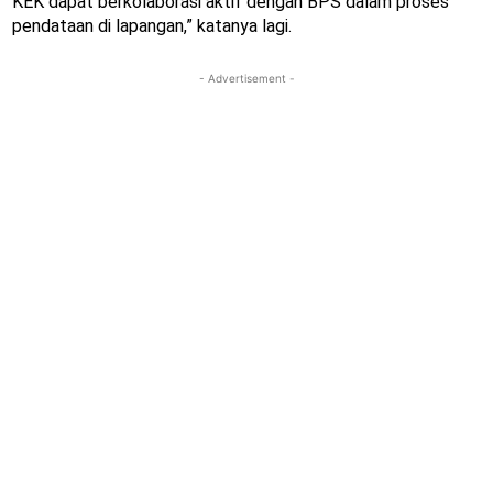
KEK dapat berkolaborasi aktif dengan BPS dalam proses
pendataan di lapangan,” katanya lagi.
- Advertisement -