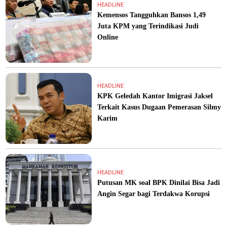
HEADLINE
Kemensos Tangguhkan Bansos 1,49
Juta KPM yang Terindikasi Judi
Online
HEADLINE
KPK Geledah Kantor Imigrasi Jaksel
Terkait Kasus Dugaan Pemerasan Silmy
Karim
HEADLINE
Putusan MK soal BPK Dinilai Bisa Jadi
Angin Segar bagi Terdakwa Korupsi