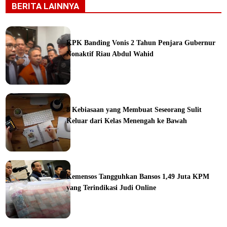
BERITA LAINNYA
KPK Banding Vonis 2 Tahun Penjara Gubernur
Nonaktif Riau Abdul Wahid
ine
8 Kebiasaan yang Membuat Seseorang Sulit
Keluar dari Kelas Menengah ke Bawah
ine
Kemensos Tangguhkan Bansos 1,49 Juta KPM
yang Terindikasi Judi Online