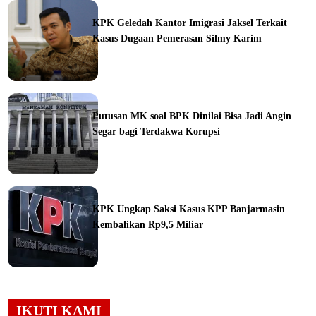
ine
KPK Geledah Kantor Imigrasi Jaksel Terkait
Kasus Dugaan Pemerasan Silmy Karim
ine
Putusan MK soal BPK Dinilai Bisa Jadi Angin
Segar bagi Terdakwa Korupsi
ine
KPK Ungkap Saksi Kasus KPP Banjarmasin
Kembalikan Rp9,5 Miliar
ine
IKUTI KAMI