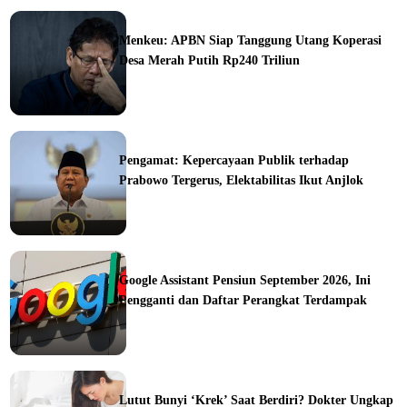
ine
Menkeu: APBN Siap Tanggung Utang Koperasi
Desa Merah Putih Rp240 Triliun
ine
Pengamat: Kepercayaan Publik terhadap
Prabowo Tergerus, Elektabilitas Ikut Anjlok
ine
Google Assistant Pensiun September 2026, Ini
Pengganti dan Daftar Perangkat Terdampak
ine
Lutut Bunyi ‘Krek’ Saat Berdiri? Dokter Ungkap