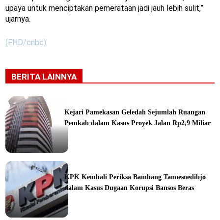
upaya untuk menciptakan pemerataan jadi jauh lebih sulit,”
ujarnya.
(FHD/cnbc)
BERITA LAINNYA
Kejari Pamekasan Geledah Sejumlah Ruangan
Pemkab dalam Kasus Proyek Jalan Rp2,9 Miliar
ine
KPK Kembali Periksa Bambang Tanoesoedibjo
dalam Kasus Dugaan Korupsi Bansos Beras