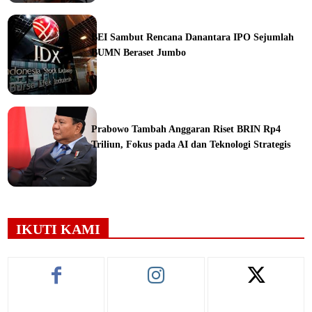
ine
BEI Sambut Rencana Danantara IPO Sejumlah
BUMN Beraset Jumbo
ine
Prabowo Tambah Anggaran Riset BRIN Rp4
Triliun, Fokus pada AI dan Teknologi Strategis
ine
IKUTI KAMI