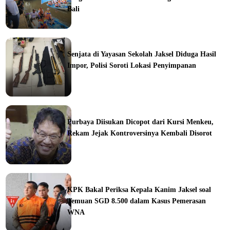
Bali
orial
Senjata di Yayasan Sekolah Jaksel Diduga Hasil
Impor, Polisi Soroti Lokasi Penyimpanan
ine
Purbaya Diisukan Dicopot dari Kursi Menkeu,
Rekam Jejak Kontroversinya Kembali Disorot
ine
KPK Bakal Periksa Kepala Kanim Jaksel soal
Temuan SGD 8.500 dalam Kasus Pemerasan
WNA