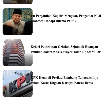
ine
Isu Pergantian Kapolri Menguat, Pengamat Nilai
Prabowo Hadapi Dilema Politik
ine
Kejari Pamekasan Geledah Sejumlah Ruangan
Pemkab dalam Kasus Proyek Jalan Rp2,9 Miliar
ine
KPK Kembali Periksa Bambang Tanoesoedibjo
dalam Kasus Dugaan Korupsi Bansos Beras
ine