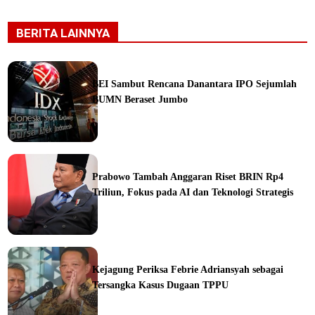
BERITA LAINNYA
BEI Sambut Rencana Danantara IPO Sejumlah
BUMN Beraset Jumbo
ine
Prabowo Tambah Anggaran Riset BRIN Rp4
Triliun, Fokus pada AI dan Teknologi Strategis
ine
Kejagung Periksa Febrie Adriansyah sebagai
Tersangka Kasus Dugaan TPPU