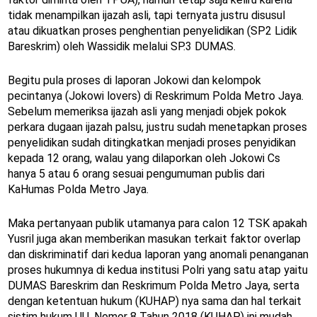
tidak menampilkan ijazah asli, tapi ternyata justru disusul
atau dikuatkan proses penghentian penyelidikan (SP2 Lidik
Bareskrim) oleh Wassidik melalui SP.3 DUMAS.
Begitu pula proses di laporan Jokowi dan kelompok
pecintanya (Jokowi lovers) di Reskrimum Polda Metro Jaya.
Sebelum memeriksa ijazah asli yang menjadi objek pokok
perkara dugaan ijazah palsu, justru sudah menetapkan proses
penyelidikan sudah ditingkatkan menjadi proses penyidikan
kepada 12 orang, walau yang dilaporkan oleh Jokowi Cs
hanya 5 atau 6 orang sesuai pengumuman publis dari
KaHumas Polda Metro Jaya.
Maka pertanyaan publik utamanya para calon 12 TSK apakah
Yusril juga akan memberikan masukan terkait faktor overlap
dan diskriminatif dari kedua laporan yang anomali penanganan
proses hukumnya di kedua institusi Polri yang satu atap yaitu
DUMAS Bareskrim dan Reskrimum Polda Metro Jaya, serta
dengan ketentuan hukum (KUHAP) nya sama dan hal terkait
sistim hukum UU. Nomor 8 Tahun 2018 (KUHAP) ini mudah