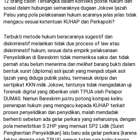
12 orang calon Tersangka dalam konteks politik hukum dan
sosial dalam hubungan semaraknya dugaan Jokowi Ijazah
Palsu yang pola pelaksanaan hukum acaranya jelas jelas tidak
mengacu sesuai ketentuan KUHAP dan Perkapolri?
Terbukti metode hukum beracaranya sugestif dan
diskriminatif melainkan tidak due process of law atau
diskriminatif hukum, sesuai data empirik pelaksanaan
Penyelidikan di Bareskrim tidak memeriksa saksi dan tidak
pernah atau belum menerima dan melihat barang bukti dalam
bentuk surat (diploma) asli ijazah yang menjadi objek asli
Ijazah yang diduga publik palsu, termasuk skripsi dan
sertipikat KKN milik Jokowi, tentunya tidak mengadakan uji
forensik digital yang diberikan oleh TPUA oleh Pelapor
DUMAS. Namun Bareskrim justru potong kompas keliru
penerapan hukum yang mengacu kepada KUHAP terkait
proses penyelidikan dan penyidikan, malah mendadak
berhenti sebelum ada gelar perkara yang seharusnya, dengan
pola menerbitkan S 2HP yang memuat SP2 Lidik (Surat
Penghentian Penyelidikan) lalu baru ada gelar perkara (karena
faktor diminta oleh TPUA), namun tetap saja keliru karena