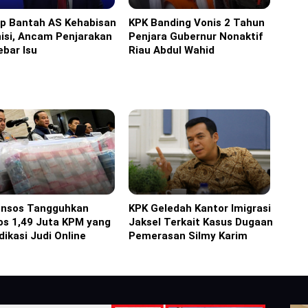
p Bantah AS Kehabisan
KPK Banding Vonis 2 Tahun
ka
Headline
isi, Ancam Penjarakan
Penjara Gubernur Nonaktif
bar Isu
Riau Abdul Wahid
nsos Tangguhkan
KPK Geledah Kantor Imigrasi
ine
Headline
os 1,49 Juta KPM yang
Jaksel Terkait Kasus Dugaan
dikasi Judi Online
Pemerasan Silmy Karim