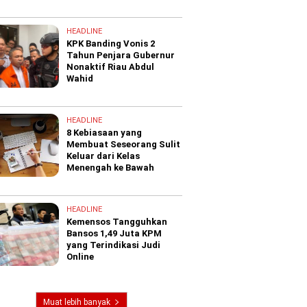
HEADLINE
KPK Banding Vonis 2
Tahun Penjara Gubernur
Nonaktif Riau Abdul
Wahid
HEADLINE
8 Kebiasaan yang
Membuat Seseorang Sulit
Keluar dari Kelas
Menengah ke Bawah
HEADLINE
Kemensos Tangguhkan
Bansos 1,49 Juta KPM
yang Terindikasi Judi
Online
Muat lebih banyak