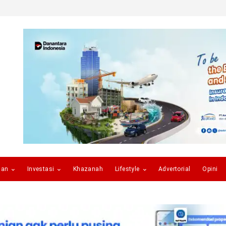
gan
Investasi
Khazanah
Lifestyle
Advertorial
Opini