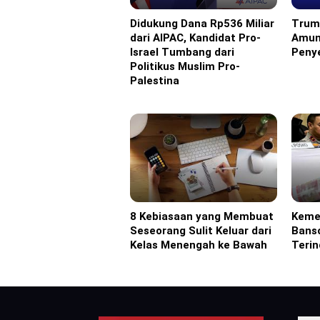
Didukung Dana Rp536 Miliar
Trum
Eropa
Ameri
dari AIPAC, Kandidat Pro-
Amun
Israel Tumbang dari
Penye
Politikus Muslim Pro-
Palestina
8 Kebiasaan yang Membuat
Keme
Headline
Headl
Seseorang Sulit Keluar dari
Bans
Kelas Menengah ke Bawah
Terin