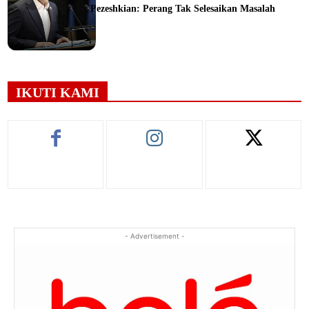
Pezeshkian: Perang Tak Selesaikan Masalah
ine
IKUTI KAMI
- Advertisement -