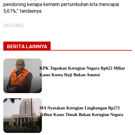
pendorong kenapa kemarin pertumbuhan kita mencapai
5,61%,” tandasnya.
(NS/JAW)
BERITA LAINNYA
KPK Tegaskan Kerugian Negara Rp622 Miliar
Kasus Kuota Haji Bukan Asumsi
ine
MA Nyatakan Kerugian Lingkungan Rp271
Triliun Kasus Timah Bukan Kerugian Negara