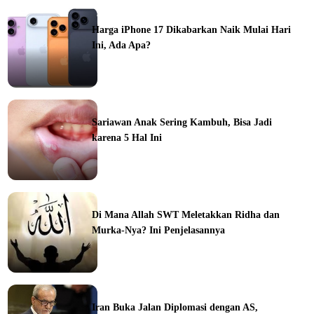
ine
Harga iPhone 17 Dikabarkan Naik Mulai Hari
Ini, Ada Apa?
ine
Sariawan Anak Sering Kambuh, Bisa Jadi
karena 5 Hal Ini
ine
Di Mana Allah SWT Meletakkan Ridha dan
Murka-Nya? Ini Penjelasannya
ine
Iran Buka Jalan Diplomasi dengan AS,