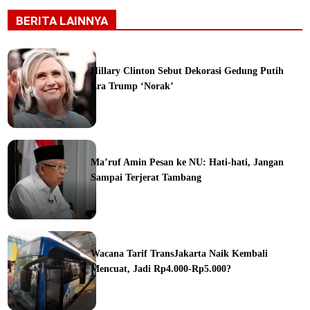
BERITA LAINNYA
Hillary Clinton Sebut Dekorasi Gedung Putih
Era Trump ‘Norak’
Ma’ruf Amin Pesan ke NU: Hati-hati, Jangan
Sampai Terjerat Tambang
ine
Wacana Tarif TransJakarta Naik Kembali
Mencuat, Jadi Rp4.000-Rp5.000?