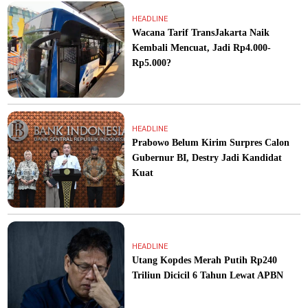
HEADLINE
Wacana Tarif TransJakarta Naik
Kembali Mencuat, Jadi Rp4.000-
Rp5.000?
HEADLINE
Prabowo Belum Kirim Surpres Calon
Gubernur BI, Destry Jadi Kandidat
Kuat
HEADLINE
Utang Kopdes Merah Putih Rp240
Triliun Dicicil 6 Tahun Lewat APBN