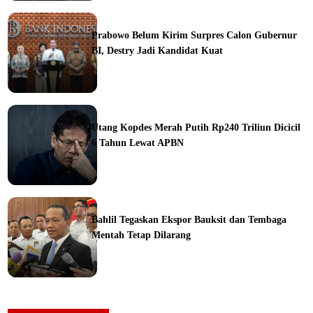
ine
Prabowo Belum Kirim Surpres Calon Gubernur
BI, Destry Jadi Kandidat Kuat
ine
Utang Kopdes Merah Putih Rp240 Triliun Dicicil
6 Tahun Lewat APBN
ine
Bahlil Tegaskan Ekspor Bauksit dan Tembaga
Mentah Tetap Dilarang
ine