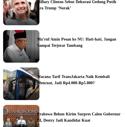
Hillary Clinton Sebut Dekorasi Gedung Putih
Era Trump ‘Norak’
Ma’ruf Amin Pesan ke NU: Hati-hati, Jangan
Sampai Terjerat Tambang
ine
Wacana Tarif TransJakarta Naik Kembali
Mencuat, Jadi Rp4.000-Rp5.000?
ine
Prabowo Belum Kirim Surpres Calon Gubernur
BI, Destry Jadi Kandidat Kuat