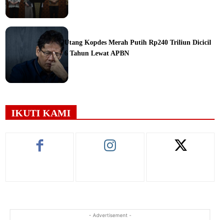
ine
Utang Kopdes Merah Putih Rp240 Triliun Dicicil
6 Tahun Lewat APBN
ine
IKUTI KAMI
- Advertisement -