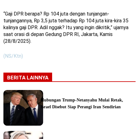
“Gaji DPR berapa? Rp 104 juta dengan tunjangan-
tunjangannya, Rp 3,5 juta terhadap Rp 104 juta kira-kira 35
kalinya gaji DPR. Adil nggak? Itu yang ingin dikritik,” ujarnya
saat orasi di depan Gedung DPR RI, Jakarta, Kamis
(28/8/2025).
(NS/Ktn)
BERITA LAINNYA
Hubungan Trump-Netanyahu Mulai Retak,
Israel Disebut Siap Perangi Iran Sendirian
ine