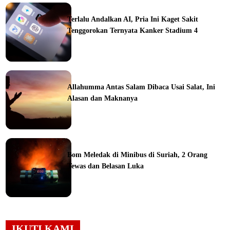
ine
Terlalu Andalkan AI, Pria Ini Kaget Sakit
Tenggorokan Ternyata Kanker Stadium 4
ine
Allahumma Antas Salam Dibaca Usai Salat, Ini
Alasan dan Maknanya
ine
Bom Meledak di Minibus di Suriah, 2 Orang
Tewas dan Belasan Luka
ine
IKUTI KAMI