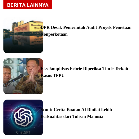
BERITA LAINNYA
DPR Desak Pemerintah Audit Proyek Pemetaan
Nonperkotaan
ine
Eks Jampidsus Febrie Diperiksa Tim 9 Terkait
Kasus TPPU
ine
Studi: Cerita Buatan AI Dinilai Lebih
Berkualitas dari Tulisan Manusia