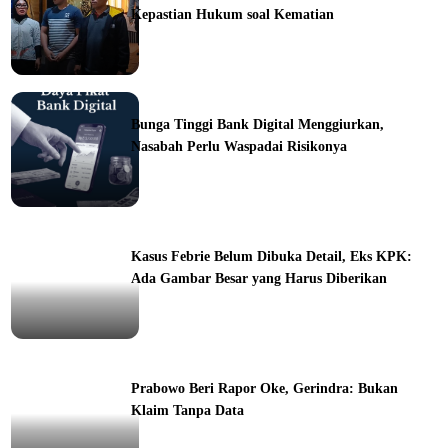
Kepastian Hukum soal Kematian
ine
Bunga Tinggi Bank Digital Menggiurkan,
Nasabah Perlu Waspadai Risikonya
ine
Kasus Febrie Belum Dibuka Detail, Eks KPK:
Ada Gambar Besar yang Harus Diberikan
ine
Prabowo Beri Rapor Oke, Gerindra: Bukan
Klaim Tanpa Data