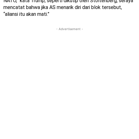
NATO,” kata Trump, seperti dikutip oleh Stoltenberg, seraya
mencatat bahwa jika AS menarik diri dari blok tersebut,
“aliansi itu akan mati.”
- Advertisement -