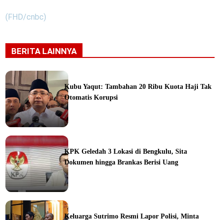
(FHD/cnbc)
BERITA LAINNYA
Kubu Yaqut: Tambahan 20 Ribu Kuota Haji Tak
Otomatis Korupsi
ine
KPK Geledah 3 Lokasi di Bengkulu, Sita
Dokumen hingga Brankas Berisi Uang
ine
Keluarga Sutrimo Resmi Lapor Polisi, Minta