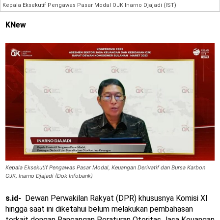
Kepala Eksekutif Pengawas Pasar Modal OJK Inarno Djajadi (IST)
KNew
Kepala Eksekutif Pengawas Pasar Modal, Keuangan Derivatif dan Bursa Karbon
OJK, Inarno Djajadi (Dok Infobank)
s.id-
Dewan Perwakilan Rakyat (DPR) khususnya Komisi XI
hingga saat ini diketahui belum melakukan pembahasan
terkait dengan Rancangan Peraturan Otoritas Jasa Keuangan