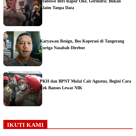
Prabowo Beri Rapor Oke, Gerindra: Bukan
Klaim Tanpa Data
ine
Karyawan Resign, Bos Koperasi di Tangerang
Curiga Nasabah Direbut
ine
PKH dan BPNT Mulai Cair Agustus, Begini Cara
Cek Bansos Lewat NIK
ine
IKUTI KAMI