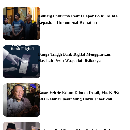
Keluarga Sutrimo Resmi Lapor Polisi, Minta
Kepastian Hukum soal Kematian
ine
Bunga Tinggi Bank Digital Menggiurkan,
Nasabah Perlu Waspadai Risikonya
ine
Kasus Febrie Belum Dibuka Detail, Eks KPK:
Ada Gambar Besar yang Harus Diberikan
ine