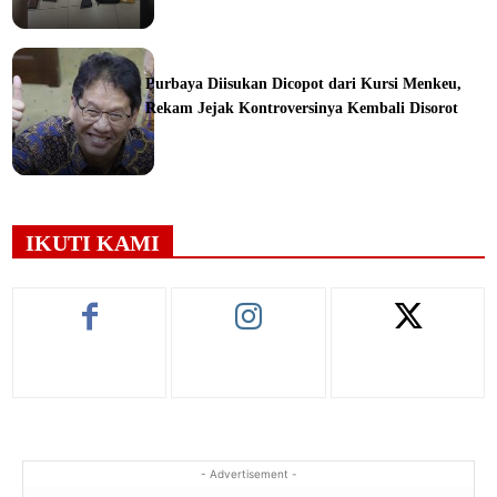
ine
Purbaya Diisukan Dicopot dari Kursi Menkeu,
Rekam Jejak Kontroversinya Kembali Disorot
ine
IKUTI KAMI
- Advertisement -