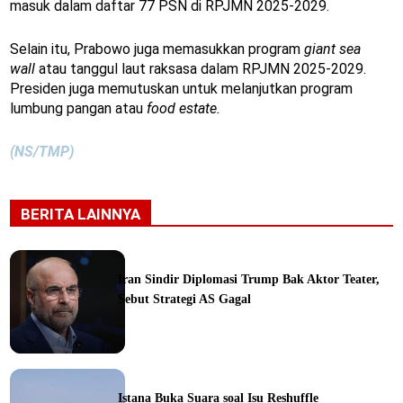
masuk dalam daftar 77 PSN di RPJMN 2025-2029.
Selain itu, Prabowo juga memasukkan program
giant sea
wall
atau tanggul laut raksasa dalam RPJMN 2025-2029.
Presiden juga memutuskan untuk melanjutkan program
lumbung pangan atau
food estate.
(NS/TMP)
BERITA LAINNYA
Iran Sindir Diplomasi Trump Bak Aktor Teater,
Sebut Strategi AS Gagal
ine
Istana Buka Suara soal Isu Reshuffle