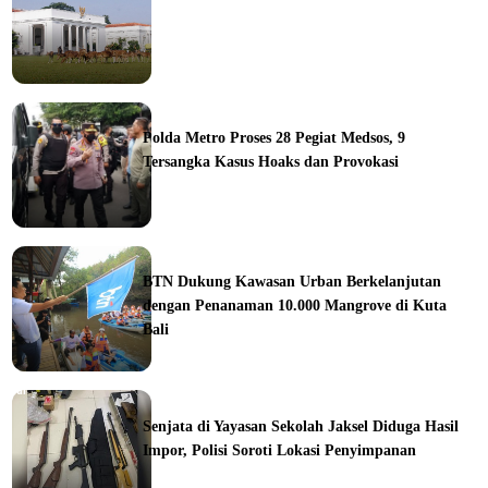
ine
Polda Metro Proses 28 Pegiat Medsos, 9
Tersangka Kasus Hoaks dan Provokasi
ine
BTN Dukung Kawasan Urban Berkelanjutan
dengan Penanaman 10.000 Mangrove di Kuta
Bali
orial
Senjata di Yayasan Sekolah Jaksel Diduga Hasil
Impor, Polisi Soroti Lokasi Penyimpanan