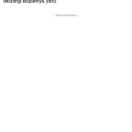
dikurangi asupannya, yaitu:
- Advertisement -