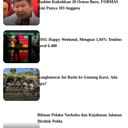
Hashim Kukuhkan 20 Ormas Baru, FORMAS
Kini Punya 103 Anggota
ine
IHSG Happy Weekend, Menguat 1,04% Tembus
Level 6.400
ine
Konglomerat Ini Rutin ke Gunung Kawi, Ada
Apa?
ine
Ribuan Pelaku Narkoba dan Kejahatan Jalanan
Diciduk Polda