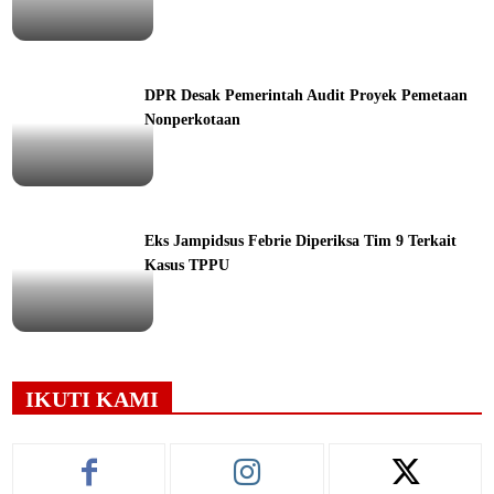
ine
DPR Desak Pemerintah Audit Proyek Pemetaan
Nonperkotaan
ine
Eks Jampidsus Febrie Diperiksa Tim 9 Terkait
Kasus TPPU
ine
IKUTI KAMI