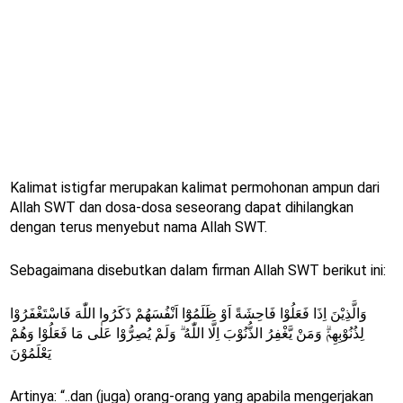
Kalimat istigfar merupakan kalimat permohonan ampun dari
Allah SWT dan dosa-dosa seseorang dapat dihilangkan
dengan terus menyebut nama Allah SWT.
Sebagaimana disebutkan dalam firman Allah SWT berikut ini:
وَالَّذِيْنَ اِذَا فَعَلُوْا فَاحِشَةً اَوْ ظَلَمُوْٓا اَنْفُسَهُمْ ذَكَرُوا اللّٰهَ فَاسْتَغْفَرُوْا
لِذُنُوْبِهِمْۗ وَمَنْ يَّغْفِرُ الذُّنُوْبَ اِلَّا اللّٰهُ ۗ وَلَمْ يُصِرُّوْا عَلٰى مَا فَعَلُوْا وَهُمْ
يَعْلَمُوْنَ
Artinya: “..dan (juga) orang-orang yang apabila mengerjakan