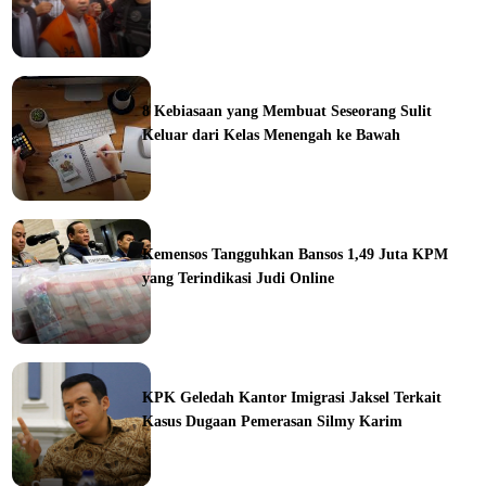
ine
8 Kebiasaan yang Membuat Seseorang Sulit
Keluar dari Kelas Menengah ke Bawah
ine
Kemensos Tangguhkan Bansos 1,49 Juta KPM
yang Terindikasi Judi Online
ine
KPK Geledah Kantor Imigrasi Jaksel Terkait
Kasus Dugaan Pemerasan Silmy Karim