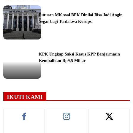
ine
Putusan MK soal BPK Dinilai Bisa Jadi Angin
Segar bagi Terdakwa Korupsi
ine
KPK Ungkap Saksi Kasus KPP Banjarmasin
Kembalikan Rp9,5 Miliar
ine
IKUTI KAMI