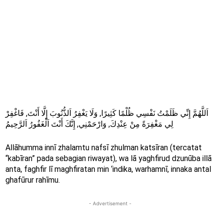
اَللَّهُمَّ إِنِّي ظَلَمْتُ نَفْسِي ظُلْمًا كَثِيرًا, وَلَا يَغْفِرُ اَلذُّنُوبَ إِلَّا أَنْتَ, فَاغْفِرْ
لِي مَغْفِرَةً مِنْ عِنْدِكَ, وَارْحَمْنِي, إِنَّكَ أَنْتَ اَلْغَفُورُ اَلرَّحِيمُ
Allāhumma innī zhalamtu nafsī zhulman katsīran (tercatat
“kabīran” pada sebagian riwayat), wa lā yaghfirud dzunūba illā
anta, faghfir lī maghfiratan min ‘indika, warhamnī, innaka antal
ghafūrur rahīmu.
- Advertisement -