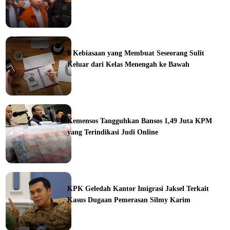
ine
8 Kebiasaan yang Membuat Seseorang Sulit
Keluar dari Kelas Menengah ke Bawah
ine
Kemensos Tangguhkan Bansos 1,49 Juta KPM
yang Terindikasi Judi Online
ine
KPK Geledah Kantor Imigrasi Jaksel Terkait
Kasus Dugaan Pemerasan Silmy Karim