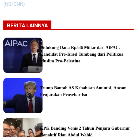
(NS/CNN)
BERITA LAINNYA
Didukung Dana Rp536 Miliar dari AIPAC,
Kandidat Pro-Israel Tumbang dari Politikus
Muslim Pro-Palestina
Trump Bantah AS Kehabisan Amunisi, Ancam
Penjarakan Penyebar Isu
ka
KPK Banding Vonis 2 Tahun Penjara Gubernur
Nonaktif Riau Abdul Wahid