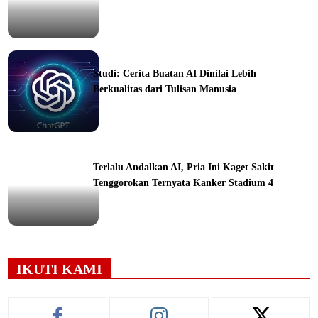
ine
Studi: Cerita Buatan AI Dinilai Lebih
Berkualitas dari Tulisan Manusia
ine
Terlalu Andalkan AI, Pria Ini Kaget Sakit
Tenggorokan Ternyata Kanker Stadium 4
ine
IKUTI KAMI