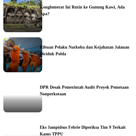
Konglomerat Ini Rutin ke Gunung Kawi, Ada
Apa?
ine
Ribuan Pelaku Narkoba dan Kejahatan Jalanan
Diciduk Polda
ine
DPR Desak Pemerintah Audit Proyek Pemetaan
Nonperkotaan
ine
Eks Jampidsus Febrie Diperiksa Tim 9 Terkait
Kasus TPPU