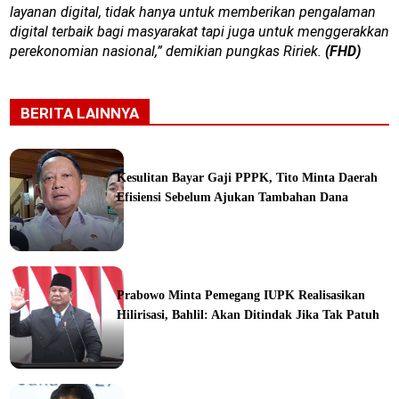
layanan digital, tidak hanya untuk memberikan pengalaman
digital terbaik bagi masyarakat tapi juga untuk menggerakkan
perekonomian nasional,” demikian pungkas Ririek.
(FHD)
BERITA LAINNYA
Kesulitan Bayar Gaji PPPK, Tito Minta Daerah
Efisiensi Sebelum Ajukan Tambahan Dana
ine
Prabowo Minta Pemegang IUPK Realisasikan
Hilirisasi, Bahlil: Akan Ditindak Jika Tak Patuh
ine