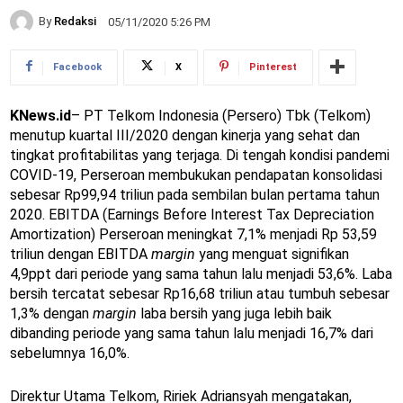
By
Redaksi
05/11/2020 5:26 PM
Facebook
X
Pinterest
KNews.id
– PT Telkom Indonesia (Persero) Tbk (Telkom)
menutup kuartal III/2020 dengan kinerja yang sehat dan
tingkat profitabilitas yang terjaga. Di tengah kondisi pandemi
COVID-19, Perseroan membukukan pendapatan konsolidasi
sebesar Rp99,94 triliun pada sembilan bulan pertama tahun
2020. EBITDA (Earnings Before Interest Tax Depreciation
Amortization) Perseroan meningkat 7,1% menjadi Rp 53,59
triliun dengan EBITDA
margin
yang menguat signifikan
4,9ppt dari periode yang sama tahun lalu menjadi 53,6%. Laba
bersih tercatat sebesar Rp16,68 triliun atau tumbuh sebesar
1,3% dengan
margin
laba bersih yang juga lebih baik
dibanding periode yang sama tahun lalu menjadi 16,7% dari
sebelumnya 16,0%.
Direktur Utama Telkom, Ririek Adriansyah mengatakan,