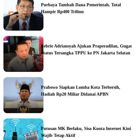
Purbaya Tambah Dana Pemerintah, Total
Hampir Rp400 Triliun
ine
Febrie Adriansyah Ajukan Praperadilan, Gugat
Status Tersangka TPPU ke PN Jakarta Selatan
ine
Prabowo Siapkan Lomba Kota Terbersih,
Hadiah Rp20 Miliar Didanai APBN
ine
Putusan MK Berlaku, Sisa Kuota Internet Kini
Wajib Tetap Aktif