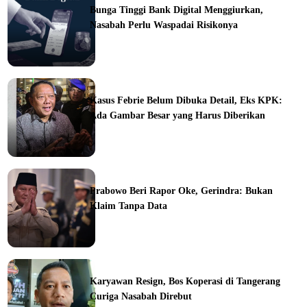
Bunga Tinggi Bank Digital Menggiurkan,
Nasabah Perlu Waspadai Risikonya
ine
Kasus Febrie Belum Dibuka Detail, Eks KPK:
Ada Gambar Besar yang Harus Diberikan
ine
Prabowo Beri Rapor Oke, Gerindra: Bukan
Klaim Tanpa Data
ine
Karyawan Resign, Bos Koperasi di Tangerang
Curiga Nasabah Direbut