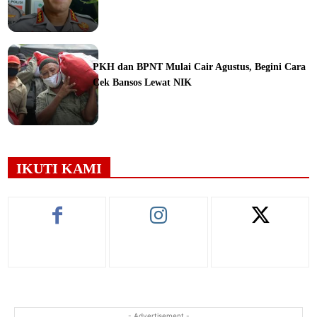
ine
PKH dan BPNT Mulai Cair Agustus, Begini Cara
Cek Bansos Lewat NIK
ine
IKUTI KAMI
- Advertisement -