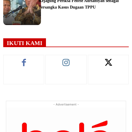
Kejagung Periksa Febrie Adriansyah sebagai
Tersangka Kasus Dugaan TPPU
ine
IKUTI KAMI
- Advertisement -