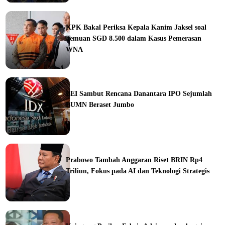
ine
KPK Bakal Periksa Kepala Kanim Jaksel soal
Temuan SGD 8.500 dalam Kasus Pemerasan
WNA
ine
BEI Sambut Rencana Danantara IPO Sejumlah
BUMN Beraset Jumbo
ine
Prabowo Tambah Anggaran Riset BRIN Rp4
Triliun, Fokus pada AI dan Teknologi Strategis
ine