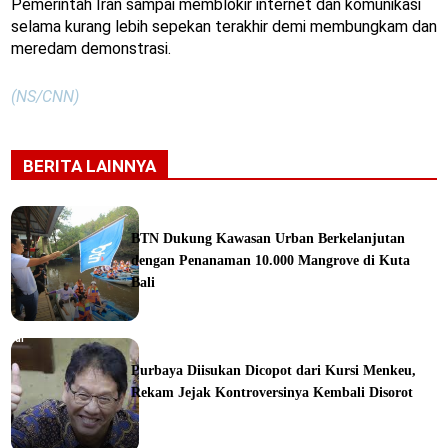
Pemerintah Iran sampai memblokir internet dan komunikasi
selama kurang lebih sepekan terakhir demi membungkam dan
meredam demonstrasi.
(NS/CNN)
BERITA LAINNYA
BTN Dukung Kawasan Urban Berkelanjutan
dengan Penanaman 10.000 Mangrove di Kuta
Bali
orial
Purbaya Diisukan Dicopot dari Kursi Menkeu,
Rekam Jejak Kontroversinya Kembali Disorot