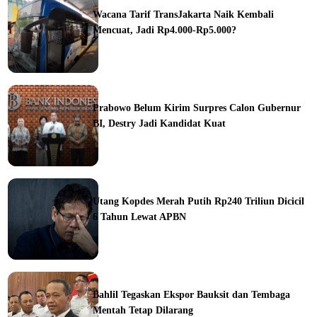
Wacana Tarif TransJakarta Naik Kembali
Mencuat, Jadi Rp4.000-Rp5.000?
ine
Prabowo Belum Kirim Surpres Calon Gubernur
BI, Destry Jadi Kandidat Kuat
ine
Utang Kopdes Merah Putih Rp240 Triliun Dicicil
6 Tahun Lewat APBN
ine
Bahlil Tegaskan Ekspor Bauksit dan Tembaga
Mentah Tetap Dilarang