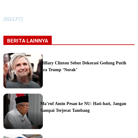
(RD/LPT)
BERITA LAINNYA
Hillary Clinton Sebut Dekorasi Gedung Putih
Era Trump ‘Norak’
Ma’ruf Amin Pesan ke NU: Hati-hati, Jangan
Sampai Terjerat Tambang
ine