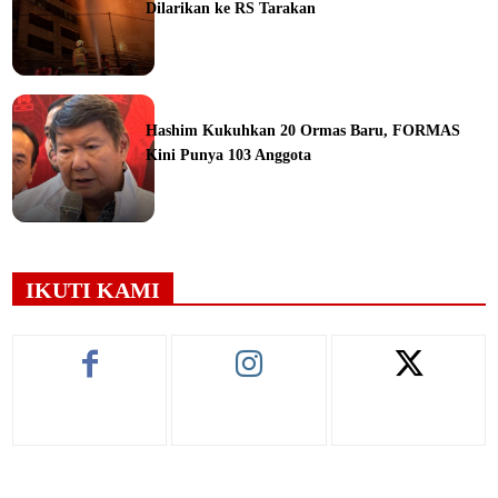
Dilarikan ke RS Tarakan
ine
Hashim Kukuhkan 20 Ormas Baru, FORMAS
Kini Punya 103 Anggota
ine
IKUTI KAMI