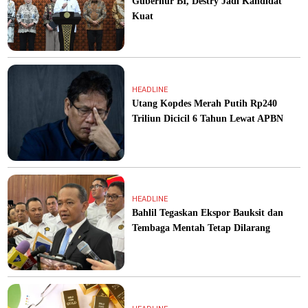
Gubernur BI, Destry Jadi Kandidat
Kuat
HEADLINE
Utang Kopdes Merah Putih Rp240
Triliun Dicicil 6 Tahun Lewat APBN
HEADLINE
Bahlil Tegaskan Ekspor Bauksit dan
Tembaga Mentah Tetap Dilarang