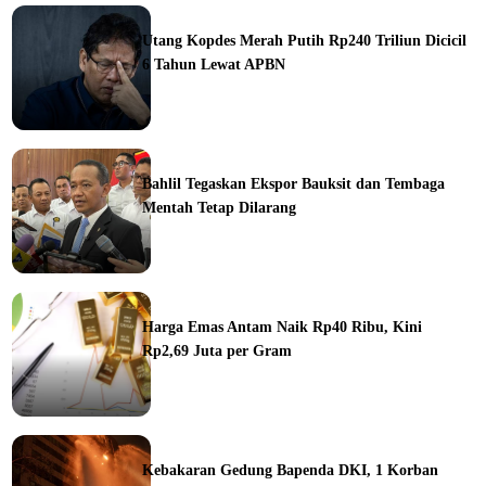
ine
Utang Kopdes Merah Putih Rp240 Triliun Dicicil
6 Tahun Lewat APBN
ine
Bahlil Tegaskan Ekspor Bauksit dan Tembaga
Mentah Tetap Dilarang
ine
Harga Emas Antam Naik Rp40 Ribu, Kini
Rp2,69 Juta per Gram
ine
Kebakaran Gedung Bapenda DKI, 1 Korban