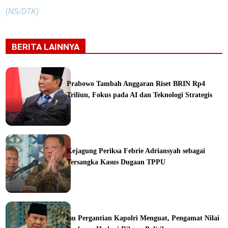
(NS/DTK)
BERITA LAINNYA
Prabowo Tambah Anggaran Riset BRIN Rp4
Triliun, Fokus pada AI dan Teknologi Strategis
ine
Kejagung Periksa Febrie Adriansyah sebagai
Tersangka Kasus Dugaan TPPU
ine
Isu Pergantian Kapolri Menguat, Pengamat Nilai