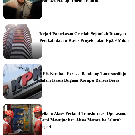
Prabowo Hadapi Dilema Politik
ine
Kejari Pamekasan Geledah Sejumlah Ruangan
Pemkab dalam Kasus Proyek Jalan Rp2,9 Miliar
ine
KPK Kembali Periksa Bambang Tanoesoedibjo
dalam Kasus Dugaan Korupsi Bansos Beras
ine
Telkom Akses Perkuat Transformasi Operasional
Demi Mewujudkan Akses Merata ke Seluruh
Negeri