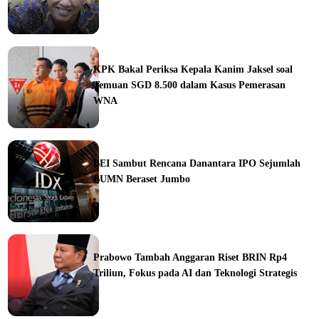
ine
KPK Bakal Periksa Kepala Kanim Jaksel soal
Temuan SGD 8.500 dalam Kasus Pemerasan
WNA
ine
BEI Sambut Rencana Danantara IPO Sejumlah
BUMN Beraset Jumbo
ine
Prabowo Tambah Anggaran Riset BRIN Rp4
Triliun, Fokus pada AI dan Teknologi Strategis