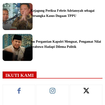
ine
Kejagung Periksa Febrie Adriansyah sebagai
Tersangka Kasus Dugaan TPPU
ine
Isu Pergantian Kapolri Menguat, Pengamat Nilai
Prabowo Hadapi Dilema Politik
ine
IKUTI KAMI