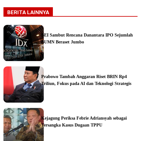
BERITA LAINNYA
BEI Sambut Rencana Danantara IPO Sejumlah
BUMN Beraset Jumbo
ine
Prabowo Tambah Anggaran Riset BRIN Rp4
Triliun, Fokus pada AI dan Teknologi Strategis
ine
Kejagung Periksa Febrie Adriansyah sebagai
Tersangka Kasus Dugaan TPPU