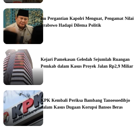
ine
Isu Pergantian Kapolri Menguat, Pengamat Nilai
Prabowo Hadapi Dilema Politik
ine
Kejari Pamekasan Geledah Sejumlah Ruangan
Pemkab dalam Kasus Proyek Jalan Rp2,9 Miliar
ine
KPK Kembali Periksa Bambang Tanoesoedibjo
dalam Kasus Dugaan Korupsi Bansos Beras
ine