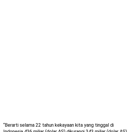
“Berarti selama 22 tahun kekayaan kita yang tinggal di
Indonesia 436 miliar (dolar AS) dikurangi 343 miliar (dolar AS).