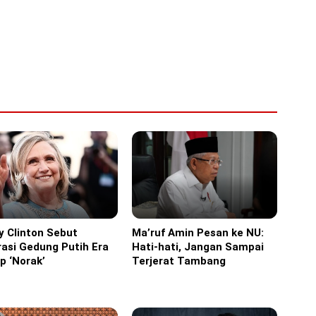
ry Clinton Sebut
Ma’ruf Amin Pesan ke NU:
Headline
asi Gedung Putih Era
Hati-hati, Jangan Sampai
p ‘Norak’
Terjerat Tambang