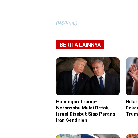
(NS/Kmp)
BERITA LAINNYA
Hubungan Trump-
Hilla
Headline
Eropa
Netanyahu Mulai Retak,
Dekor
Israel Disebut Siap Perangi
Trum
Iran Sendirian