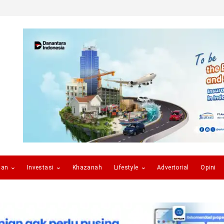
gan
Investasi
Khazanah
Lifestyle
Advertorial
Opini