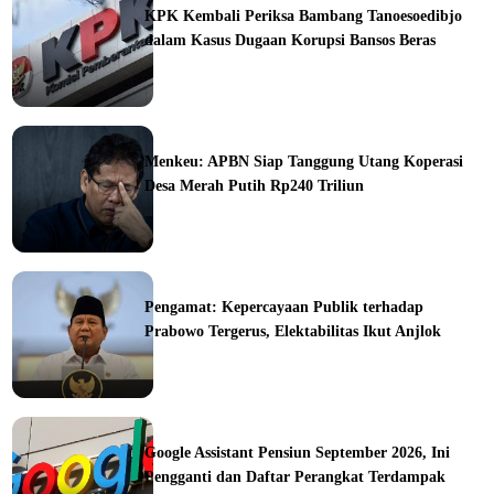
KPK Kembali Periksa Bambang Tanoesoedibjo
dalam Kasus Dugaan Korupsi Bansos Beras
ine
Menkeu: APBN Siap Tanggung Utang Koperasi
Desa Merah Putih Rp240 Triliun
ine
Pengamat: Kepercayaan Publik terhadap
Prabowo Tergerus, Elektabilitas Ikut Anjlok
ine
Google Assistant Pensiun September 2026, Ini
Pengganti dan Daftar Perangkat Terdampak