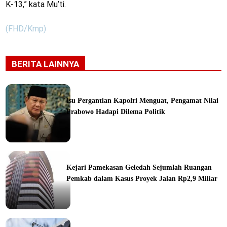
K-13,” kata Mu’ti.
(FHD/Kmp)
BERITA LAINNYA
Isu Pergantian Kapolri Menguat, Pengamat Nilai
Prabowo Hadapi Dilema Politik
ine
Kejari Pamekasan Geledah Sejumlah Ruangan
Pemkab dalam Kasus Proyek Jalan Rp2,9 Miliar
ine