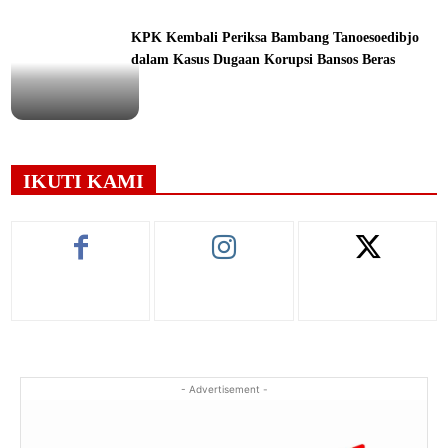
ine
KPK Kembali Periksa Bambang Tanoesoedibjo
dalam Kasus Dugaan Korupsi Bansos Beras
ine
IKUTI KAMI
- Advertisement -