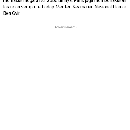
memasuki negara itu. Sebelumnya, Paris juga memberlakukan
larangan serupa terhadap Menteri Keamanan Nasional Itamar
Ben Gvir.
- Advertisement -