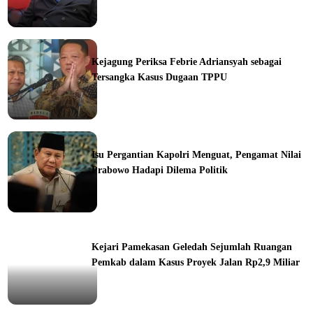
ine
Kejagung Periksa Febrie Adriansyah sebagai
Tersangka Kasus Dugaan TPPU
ine
Isu Pergantian Kapolri Menguat, Pengamat Nilai
Prabowo Hadapi Dilema Politik
ine
Kejari Pamekasan Geledah Sejumlah Ruangan
Pemkab dalam Kasus Proyek Jalan Rp2,9 Miliar