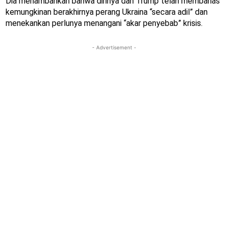
Dia menambahkan bahwa dirinya dan Trump telah membahas
kemungkinan berakhirnya perang Ukraina “secara adil” dan
menekankan perlunya menangani “akar penyebab” krisis.
- Advertisement -