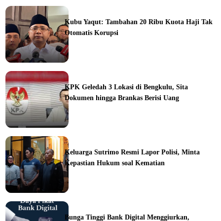
ine
Kubu Yaqut: Tambahan 20 Ribu Kuota Haji Tak
Otomatis Korupsi
ine
KPK Geledah 3 Lokasi di Bengkulu, Sita
Dokumen hingga Brankas Berisi Uang
ine
Keluarga Sutrimo Resmi Lapor Polisi, Minta
Kepastian Hukum soal Kematian
ine
Bunga Tinggi Bank Digital Menggiurkan,