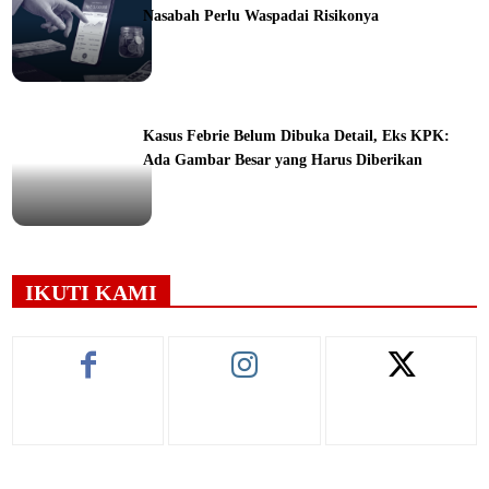
Nasabah Perlu Waspadai Risikonya
ine
Kasus Febrie Belum Dibuka Detail, Eks KPK:
Ada Gambar Besar yang Harus Diberikan
ine
IKUTI KAMI