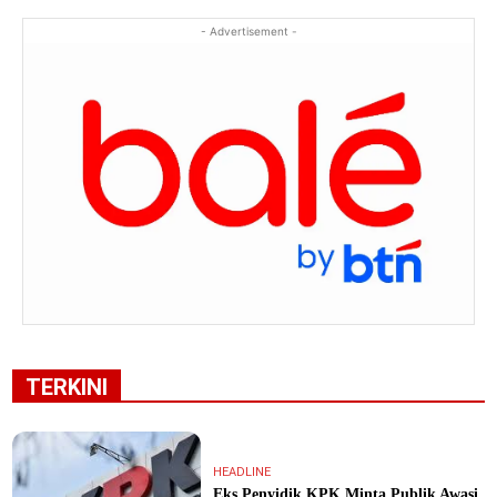
- Advertisement -
TERKINI
HEADLINE
Eks Penyidik KPK Minta Publik Awasi