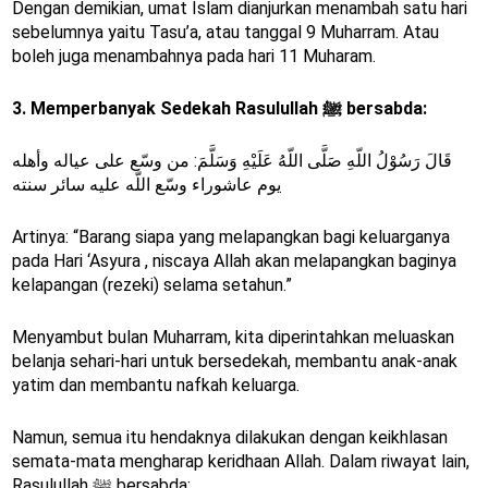
Dengan demikian, umat Islam dianjurkan menambah satu hari
sebelumnya yaitu Tasu’a, atau tanggal 9 Muharram. Atau
boleh juga menambahnya pada hari 11 Muharam.
3. Memperbanyak Sedekah Rasulullah ﷺ bersabda:
قَالَ رَسُوْلُ اللّهِ صَلَّى اللّهُ عَلَيْهِ وَسَلَّمَ: من وسّع على عياله وأهله
يوم عاشوراء وسّع اللّه عليه سائر سنته
Artinya: “Barang siapa yang melapangkan bagi keluarganya
pada Hari ‘Asyura , niscaya Allah akan melapangkan baginya
kelapangan (rezeki) selama setahun.”
Menyambut bulan Muharram, kita diperintahkan meluaskan
belanja sehari-hari untuk bersedekah, membantu anak-anak
yatim dan membantu nafkah keluarga.
Namun, semua itu hendaknya dilakukan dengan keikhlasan
semata-mata mengharap keridhaan Allah. Dalam riwayat lain,
Rasulullah ﷺ bersabda: