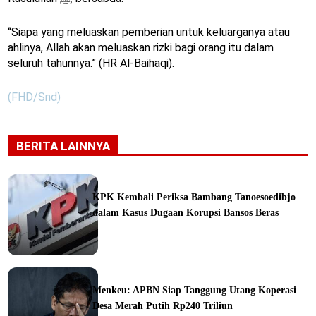
“Siapa yang meluaskan pemberian untuk keluarganya atau
ahlinya, Allah akan meluaskan rizki bagi orang itu dalam
seluruh tahunnya.” (HR Al-Baihaqi).
(FHD/Snd)
BERITA LAINNYA
KPK Kembali Periksa Bambang Tanoesoedibjo
dalam Kasus Dugaan Korupsi Bansos Beras
ine
Menkeu: APBN Siap Tanggung Utang Koperasi
Desa Merah Putih Rp240 Triliun