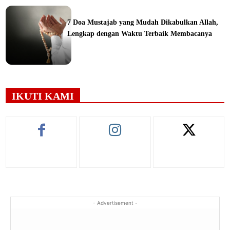
ine
7 Doa Mustajab yang Mudah Dikabulkan Allah,
Lengkap dengan Waktu Terbaik Membacanya
ine
IKUTI KAMI
- Advertisement -