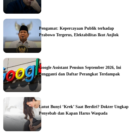
ine
Pengamat: Kepercayaan Publik terhadap
Prabowo Tergerus, Elektabilitas Ikut Anjlok
ine
Google Assistant Pensiun September 2026, Ini
Pengganti dan Daftar Perangkat Terdampak
ine
Lutut Bunyi ‘Krek’ Saat Berdiri? Dokter Ungkap
Penyebab dan Kapan Harus Waspada