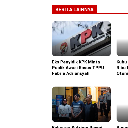
BERITA LAINNYA
Eks Penyidik KPK Minta
Kubu
Headline
Headl
Publik Awasi Kasus TPPU
Ribu 
Febrie Adriansyah
Otom
Keluarga Sutrimo Resmi
Bunga
Headline
Headl