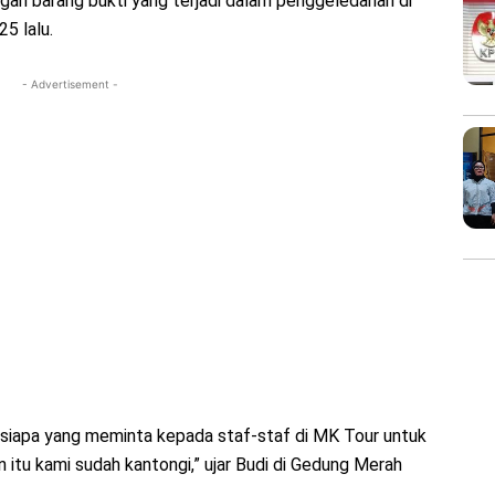
gan barang bukti yang terjadi dalam penggeledahan di
5 lalu.
- Advertisement -
 siapa yang meminta kepada staf-staf di MK Tour untuk
itu kami sudah kantongi,” ujar Budi di Gedung Merah