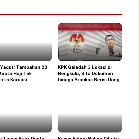
 Yaqut: Tambahan 20
KPK Geledah 3 Lokasi di
ine
Headline
Kuota Haji Tak
Bengkulu, Sita Dokumen
atis Korupsi
hingga Brankas Berisi Uang
 Tinggi Bank Digital
Kasus Febrie Belum Dibuka
ine
Headline