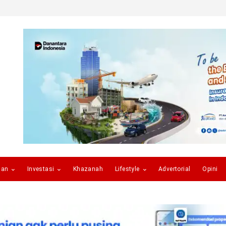
gan
Investasi
Khazanah
Lifestyle
Advertorial
Opini