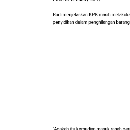
Budi menjelaskan KPK masih melakuka
penyidikan dalam penghilangan barang 
“Apakah itu kemudian masuk ranah perin