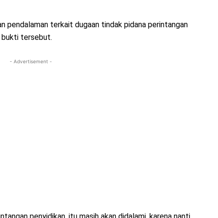
n pendalaman terkait dugaan tindak pidana perintangan
bukti tersebut.
- Advertisement -
tangan penyidikan, itu masih akan didalami, karena nanti