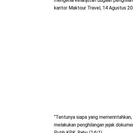
mengenai kelanjutan dugaan penghilan
kantor Maktour Travel, 14 Agustus 202
“Tentunya siapa yang memerintahkan,
melakukan penghilangan jejak dokumen 
Putih KPK, Rabu (14/1).