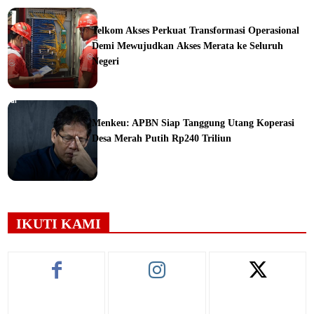
ine
Telkom Akses Perkuat Transformasi Operasional
Demi Mewujudkan Akses Merata ke Seluruh
Negeri
orial
Menkeu: APBN Siap Tanggung Utang Koperasi
Desa Merah Putih Rp240 Triliun
ine
IKUTI KAMI