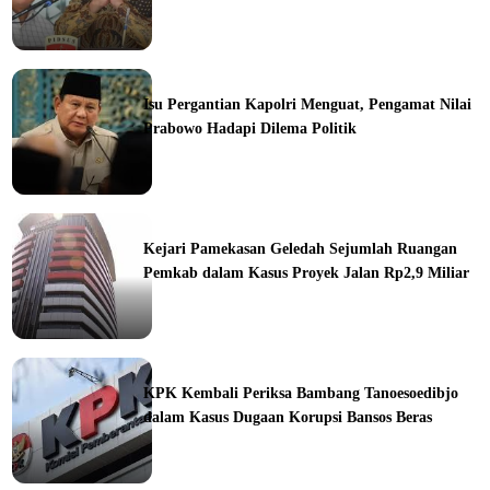
ine
Isu Pergantian Kapolri Menguat, Pengamat Nilai
Prabowo Hadapi Dilema Politik
ine
Kejari Pamekasan Geledah Sejumlah Ruangan
Pemkab dalam Kasus Proyek Jalan Rp2,9 Miliar
ine
KPK Kembali Periksa Bambang Tanoesoedibjo
dalam Kasus Dugaan Korupsi Bansos Beras