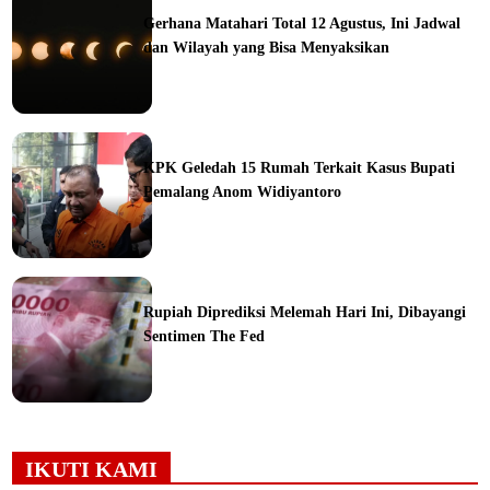
Gerhana Matahari Total 12 Agustus, Ini Jadwal
dan Wilayah yang Bisa Menyaksikan
ine
KPK Geledah 15 Rumah Terkait Kasus Bupati
Pemalang Anom Widiyantoro
ine
Rupiah Diprediksi Melemah Hari Ini, Dibayangi
Sentimen The Fed
ine
IKUTI KAMI