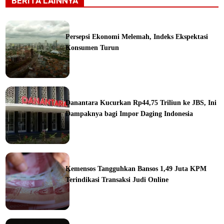
BERITA LAINNYA
Persepsi Ekonomi Melemah, Indeks Ekspektasi
Konsumen Turun
ine
Danantara Kucurkan Rp44,75 Triliun ke JBS, Ini
Dampaknya bagi Impor Daging Indonesia
ine
Kemensos Tangguhkan Bansos 1,49 Juta KPM
Terindikasi Transaksi Judi Online
ine